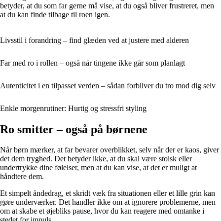
betyder, at du som far gerne må vise, at du også bliver frustreret, men
at du kan finde tilbage til roen igen.
Livsstil i forandring – find glæden ved at justere med alderen
Far med ro i rollen – også når tingene ikke går som planlagt
Autenticitet i en tilpasset verden – sådan forbliver du tro mod dig selv
Enkle morgenrutiner: Hurtig og stressfri styling
Ro smitter – også på børnene
Når børn mærker, at far bevarer overblikket, selv når der er kaos, giver
det dem tryghed. Det betyder ikke, at du skal være stoisk eller
undertrykke dine følelser, men at du kan vise, at det er muligt at
håndtere dem.
Et simpelt åndedrag, et skridt væk fra situationen eller et lille grin kan
gøre underværker. Det handler ikke om at ignorere problemerne, men
om at skabe et øjebliks pause, hvor du kan reagere med omtanke i
stedet for impuls.