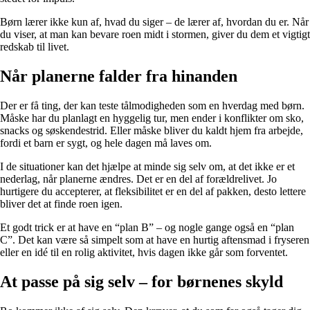
Børn lærer ikke kun af, hvad du siger – de lærer af, hvordan du er. Når
du viser, at man kan bevare roen midt i stormen, giver du dem et vigtigt
redskab til livet.
Når planerne falder fra hinanden
Der er få ting, der kan teste tålmodigheden som en hverdag med børn.
Måske har du planlagt en hyggelig tur, men ender i konflikter om sko,
snacks og søskendestrid. Eller måske bliver du kaldt hjem fra arbejde,
fordi et barn er sygt, og hele dagen må laves om.
I de situationer kan det hjælpe at minde sig selv om, at det ikke er et
nederlag, når planerne ændres. Det er en del af forældrelivet. Jo
hurtigere du accepterer, at fleksibilitet er en del af pakken, desto lettere
bliver det at finde roen igen.
Et godt trick er at have en “plan B” – og nogle gange også en “plan
C”. Det kan være så simpelt som at have en hurtig aftensmad i fryseren
eller en idé til en rolig aktivitet, hvis dagen ikke går som forventet.
At passe på sig selv – for børnenes skyld