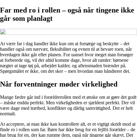
Far med ro i rollen – også når tingene ikke
går som planlagt
At være far i dag handler ikke kun om at forsørge og beskytte – det
handler også om nærvær, fleksibilitet og evnen til at bevare roen, når
hverdagen ikke går efter planen. For uanset hvor meget man forsøger
at forberede sig, vil der altid komme dage, hvor alt ramler: børnene
nægter at tage tøj på, arbejdet kalder, og aftensmaden brænder på.
Spørgsmålet er ikke, om det sker – men hvordan man håndterer det.
Når forventninger møder virkelighed
Mange fædre går ind i forældrerollen med et ønske om at gøre det godt
– måske endda perfekt. Men virkeligheden er sjældent perfekt. Der vil
være dage med træthed, konflikter og dårlig samvittighed. Det er helt
normalt.
At acceptere, at man ikke kan kontrollere alt, er et vigtigt skridt mod at
finde ro i rollen som far. Børn har ikke brug for en fejlfri forælder – de
har brug for en, der kan rumme dem, også når tingene går skævt. Det