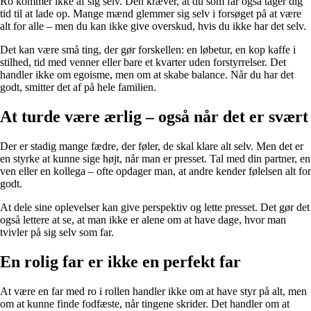
Ro kommer ikke af sig selv. Den kræver, at du som far også tager dig
tid til at lade op. Mange mænd glemmer sig selv i forsøget på at være
alt for alle – men du kan ikke give overskud, hvis du ikke har det selv.
Det kan være små ting, der gør forskellen: en løbetur, en kop kaffe i
stilhed, tid med venner eller bare et kvarter uden forstyrrelser. Det
handler ikke om egoisme, men om at skabe balance. Når du har det
godt, smitter det af på hele familien.
At turde være ærlig – også når det er svært
Der er stadig mange fædre, der føler, de skal klare alt selv. Men det er
en styrke at kunne sige højt, når man er presset. Tal med din partner, en
ven eller en kollega – ofte opdager man, at andre kender følelsen alt for
godt.
At dele sine oplevelser kan give perspektiv og lette presset. Det gør det
også lettere at se, at man ikke er alene om at have dage, hvor man
tvivler på sig selv som far.
En rolig far er ikke en perfekt far
At være en far med ro i rollen handler ikke om at have styr på alt, men
om at kunne finde fodfæste, når tingene skrider. Det handler om at