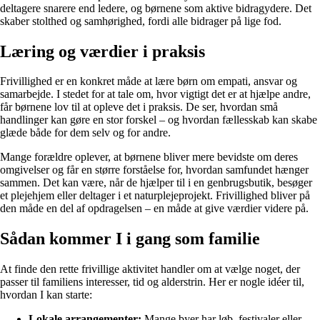
deltagere snarere end ledere, og børnene som aktive bidragydere. Det
skaber stolthed og samhørighed, fordi alle bidrager på lige fod.
Læring og værdier i praksis
Frivillighed er en konkret måde at lære børn om empati, ansvar og
samarbejde. I stedet for at tale om, hvor vigtigt det er at hjælpe andre,
får børnene lov til at opleve det i praksis. De ser, hvordan små
handlinger kan gøre en stor forskel – og hvordan fællesskab kan skabe
glæde både for dem selv og for andre.
Mange forældre oplever, at børnene bliver mere bevidste om deres
omgivelser og får en større forståelse for, hvordan samfundet hænger
sammen. Det kan være, når de hjælper til i en genbrugsbutik, besøger
et plejehjem eller deltager i et naturplejeprojekt. Frivillighed bliver på
den måde en del af opdragelsen – en måde at give værdier videre på.
Sådan kommer I i gang som familie
At finde den rette frivillige aktivitet handler om at vælge noget, der
passer til familiens interesser, tid og alderstrin. Her er nogle idéer til,
hvordan I kan starte:
Lokale arrangementer:
Mange byer har løb, festivaler eller