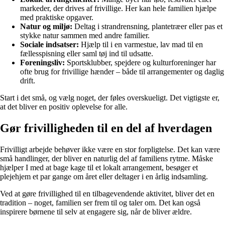
markeder, der drives af frivillige. Her kan hele familien hjælpe
med praktiske opgaver.
Natur og miljø:
Deltag i strandrensning, plantetræer eller pas et
stykke natur sammen med andre familier.
Sociale indsatser:
Hjælp til i en varmestue, lav mad til en
fællesspisning eller saml tøj ind til udsatte.
Foreningsliv:
Sportsklubber, spejdere og kulturforeninger har
ofte brug for frivillige hænder – både til arrangementer og daglig
drift.
Start i det små, og vælg noget, der føles overskueligt. Det vigtigste er,
at det bliver en positiv oplevelse for alle.
Gør frivilligheden til en del af hverdagen
Frivilligt arbejde behøver ikke være en stor forpligtelse. Det kan være
små handlinger, der bliver en naturlig del af familiens rytme. Måske
hjælper I med at bage kage til et lokalt arrangement, besøger et
plejehjem et par gange om året eller deltager i en årlig indsamling.
Ved at gøre frivillighed til en tilbagevendende aktivitet, bliver det en
tradition – noget, familien ser frem til og taler om. Det kan også
inspirere børnene til selv at engagere sig, når de bliver ældre.