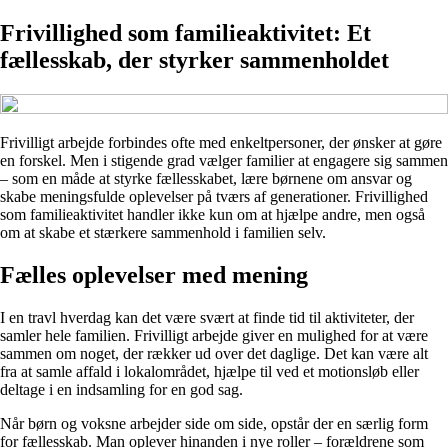
Frivillighed som familieaktivitet: Et
fællesskab, der styrker sammenholdet
Frivilligt arbejde forbindes ofte med enkeltpersoner, der ønsker at gøre
en forskel. Men i stigende grad vælger familier at engagere sig sammen
– som en måde at styrke fællesskabet, lære børnene om ansvar og
skabe meningsfulde oplevelser på tværs af generationer. Frivillighed
som familieaktivitet handler ikke kun om at hjælpe andre, men også
om at skabe et stærkere sammenhold i familien selv.
Fælles oplevelser med mening
I en travl hverdag kan det være svært at finde tid til aktiviteter, der
samler hele familien. Frivilligt arbejde giver en mulighed for at være
sammen om noget, der rækker ud over det daglige. Det kan være alt
fra at samle affald i lokalområdet, hjælpe til ved et motionsløb eller
deltage i en indsamling for en god sag.
Når børn og voksne arbejder side om side, opstår der en særlig form
for fællesskab. Man oplever hinanden i nye roller – forældrene som