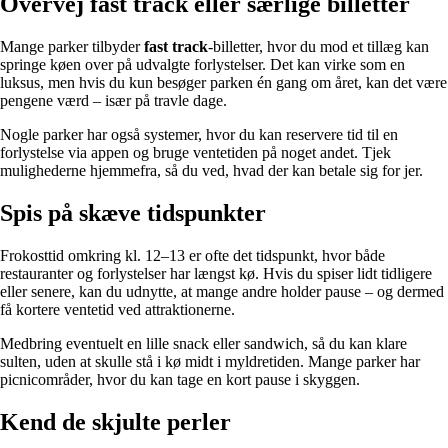
Overvej fast track eller særlige billetter
Mange parker tilbyder
fast track
-billetter, hvor du mod et tillæg kan
springe køen over på udvalgte forlystelser. Det kan virke som en
luksus, men hvis du kun besøger parken én gang om året, kan det være
pengene værd – især på travle dage.
Nogle parker har også systemer, hvor du kan reservere tid til en
forlystelse via appen og bruge ventetiden på noget andet. Tjek
mulighederne hjemmefra, så du ved, hvad der kan betale sig for jer.
Spis på skæve tidspunkter
Frokosttid omkring kl. 12–13 er ofte det tidspunkt, hvor både
restauranter og forlystelser har længst kø. Hvis du spiser lidt tidligere
eller senere, kan du udnytte, at mange andre holder pause – og dermed
få kortere ventetid ved attraktionerne.
Medbring eventuelt en lille snack eller sandwich, så du kan klare
sulten, uden at skulle stå i kø midt i myldretiden. Mange parker har
picnicområder, hvor du kan tage en kort pause i skyggen.
Kend de skjulte perler