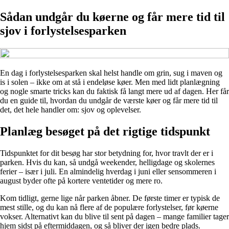
Sådan undgår du køerne og får mere tid til
sjov i forlystelsesparken
En dag i forlystelsesparken skal helst handle om grin, sug i maven og
is i solen – ikke om at stå i endeløse køer. Men med lidt planlægning
og nogle smarte tricks kan du faktisk få langt mere ud af dagen. Her får
du en guide til, hvordan du undgår de værste køer og får mere tid til
det, det hele handler om: sjov og oplevelser.
Planlæg besøget på det rigtige tidspunkt
Tidspunktet for dit besøg har stor betydning for, hvor travlt der er i
parken. Hvis du kan, så undgå weekender, helligdage og skolernes
ferier – især i juli. En almindelig hverdag i juni eller sensommeren i
august byder ofte på kortere ventetider og mere ro.
Kom tidligt, gerne lige når parken åbner. De første timer er typisk de
mest stille, og du kan nå flere af de populære forlystelser, før køerne
vokser. Alternativt kan du blive til sent på dagen – mange familier tager
hjem sidst på eftermiddagen, og så bliver der igen bedre plads.