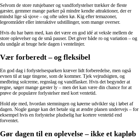
Selvom de store rutsjebaner og vandforlystelser trækker de fleste
gæster, gemmer mange parker på mindre kendte attraktioner, der er
mindst lige så sjove – og ofte uden kø. Kig efter temazoner,
legeområder eller interaktive udstillinger, som mange overser.
Hvis du har børn med, kan det være en god idé at veksle mellem de
store oplevelser og de små pauser. Det giver både ro og variation – og
du undgår at bruge hele dagen i ventelinjer.
Vær forberedt – og fleksibel
En god dag i forlystelsesparken kræver lidt forberedelse, men også
evnen til at tage tingene, som de kommer. Tjek vejrudsigten, og
medbring solcreme, regnslag og vandflasker. Hvis det begynder at
regne, søger mange gæster ly – men det kan være din chance for at
prøve de populære forlystelser med kort ventetid.
Hold øje med, hvordan stemningen og køerne udvikler sig i løbet af
dagen. Nogle gange kan det betale sig at ændre planen undervejs – for
eksempel hvis en forlystelse pludselig har kortere ventetid end
forventet.
Gør dagen til en oplevelse – ikke et kapløb