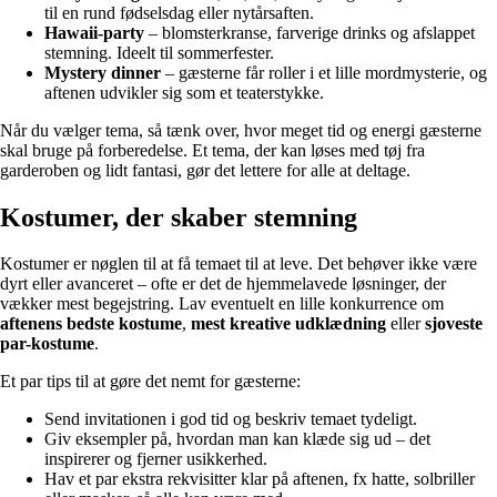
til en rund fødselsdag eller nytårsaften.
Hawaii-party
– blomsterkranse, farverige drinks og afslappet
stemning. Ideelt til sommerfester.
Mystery dinner
– gæsterne får roller i et lille mordmysterie, og
aftenen udvikler sig som et teaterstykke.
Når du vælger tema, så tænk over, hvor meget tid og energi gæsterne
skal bruge på forberedelse. Et tema, der kan løses med tøj fra
garderoben og lidt fantasi, gør det lettere for alle at deltage.
Kostumer, der skaber stemning
Kostumer er nøglen til at få temaet til at leve. Det behøver ikke være
dyrt eller avanceret – ofte er det de hjemmelavede løsninger, der
vækker mest begejstring. Lav eventuelt en lille konkurrence om
aftenens bedste kostume
,
mest kreative udklædning
eller
sjoveste
par-kostume
.
Et par tips til at gøre det nemt for gæsterne:
Send invitationen i god tid og beskriv temaet tydeligt.
Giv eksempler på, hvordan man kan klæde sig ud – det
inspirerer og fjerner usikkerhed.
Hav et par ekstra rekvisitter klar på aftenen, fx hatte, solbriller