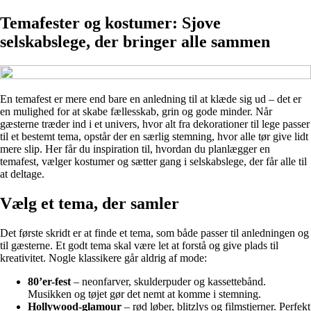
Temafester og kostumer: Sjove
selskabslege, der bringer alle sammen
En temafest er mere end bare en anledning til at klæde sig ud – det er
en mulighed for at skabe fællesskab, grin og gode minder. Når
gæsterne træder ind i et univers, hvor alt fra dekorationer til lege passer
til et bestemt tema, opstår der en særlig stemning, hvor alle tør give lidt
mere slip. Her får du inspiration til, hvordan du planlægger en
temafest, vælger kostumer og sætter gang i selskabslege, der får alle til
at deltage.
Vælg et tema, der samler
Det første skridt er at finde et tema, som både passer til anledningen og
til gæsterne. Et godt tema skal være let at forstå og give plads til
kreativitet. Nogle klassikere går aldrig af mode:
80’er-fest
– neonfarver, skulderpuder og kassettebånd.
Musikken og tøjet gør det nemt at komme i stemning.
Hollywood-glamour
– rød løber, blitzlys og filmstjerner. Perfekt