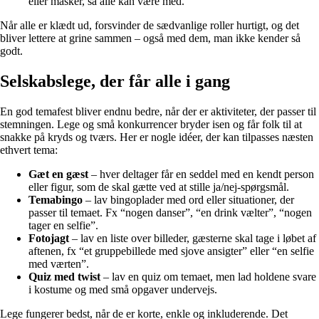
eller masker, så alle kan være med.
Når alle er klædt ud, forsvinder de sædvanlige roller hurtigt, og det
bliver lettere at grine sammen – også med dem, man ikke kender så
godt.
Selskabslege, der får alle i gang
En god temafest bliver endnu bedre, når der er aktiviteter, der passer til
stemningen. Lege og små konkurrencer bryder isen og får folk til at
snakke på kryds og tværs. Her er nogle idéer, der kan tilpasses næsten
ethvert tema:
Gæt en gæst
– hver deltager får en seddel med en kendt person
eller figur, som de skal gætte ved at stille ja/nej-spørgsmål.
Temabingo
– lav bingoplader med ord eller situationer, der
passer til temaet. Fx “nogen danser”, “en drink vælter”, “nogen
tager en selfie”.
Fotojagt
– lav en liste over billeder, gæsterne skal tage i løbet af
aftenen, fx “et gruppebillede med sjove ansigter” eller “en selfie
med værten”.
Quiz med twist
– lav en quiz om temaet, men lad holdene svare
i kostume og med små opgaver undervejs.
Lege fungerer bedst, når de er korte, enkle og inkluderende. Det