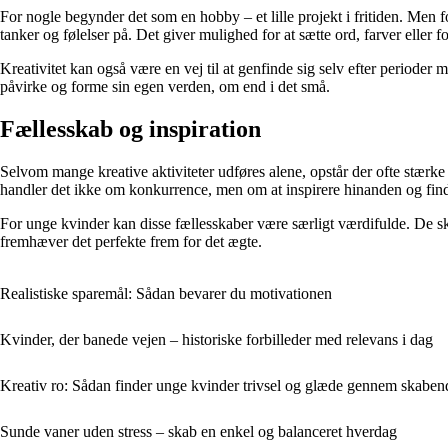
For nogle begynder det som en hobby – et lille projekt i fritiden. Men 
tanker og følelser på. Det giver mulighed for at sætte ord, farver eller 
Kreativitet kan også være en vej til at genfinde sig selv efter periode
påvirke og forme sin egen verden, om end i det små.
Fællesskab og inspiration
Selvom mange kreative aktiviteter udføres alene, opstår der ofte stærke
handler det ikke om konkurrence, men om at inspirere hinanden og finde
For unge kvinder kan disse fællesskaber være særligt værdifulde. De sk
fremhæver det perfekte frem for det ægte.
Realistiske sparemål: Sådan bevarer du motivationen
Kvinder, der banede vejen – historiske forbilleder med relevans i dag
Kreativ ro: Sådan finder unge kvinder trivsel og glæde gennem skabend
Sunde vaner uden stress – skab en enkel og balanceret hverdag