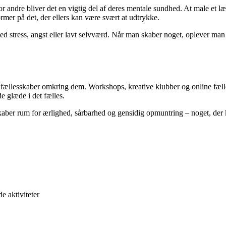
for andre bliver det en vigtig del af deres mentale sundhed. At male et 
former på det, der ellers kan være svært at udtrykke.
r med stress, angst eller lavt selvværd. Når man skaber noget, oplever m
 fællesskaber omkring dem. Workshops, kreative klubber og online fælles
 glæde i det fælles.
aber rum for ærlighed, sårbarhed og gensidig opmuntring – noget, der k
e aktiviteter