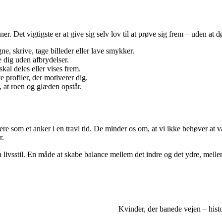
vner. Det vigtigste er at give sig selv lov til at prøve sig frem – uden a
gne, skrive, tage billeder eller lave smykker.
 dig uden afbrydelser.
al deles eller vises frem.
e profiler, der motiverer dig.
n, at roen og glæden opstår.
ere som et anker i en travl tid. De minder os om, at vi ikke behøver at v
r.
 livsstil. En måde at skabe balance mellem det indre og det ydre, melle
Kvinder, der banede vejen – histo