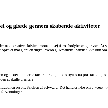
t
sel og glæde gennem skabende aktiviteter
er mod kreative aktiviteter som en vej til ro, fordybelse og trivsel. At
 oplever mangler i en digital hverdag. Kreativitet handler ikke kun o
pen og sindet. Tankerne falder til ro, og fokus flyttes fra præstation o
den at skulle præstere.
centrationen og øge følelsen af selvværd. Det handler ikke om at være “go
 forventninger.