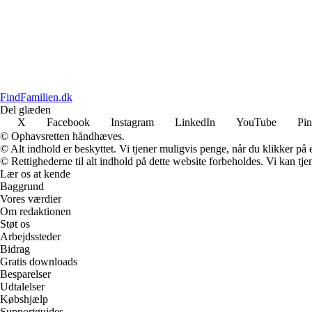
FindFamilien.dk
Del glæden
X
Facebook
Instagram
LinkedIn
YouTube
Pin
© Ophavsretten håndhæves.
© Alt indhold er beskyttet. Vi tjener muligvis penge, når du klikker på e
© Rettighederne til alt indhold på dette website forbeholdes. Vi kan t
Lær os at kende
Baggrund
Vores værdier
Om redaktionen
Støt os
Arbejdssteder
Bidrag
Gratis downloads
Besparelser
Udtalelser
Købshjælp
Supportguides