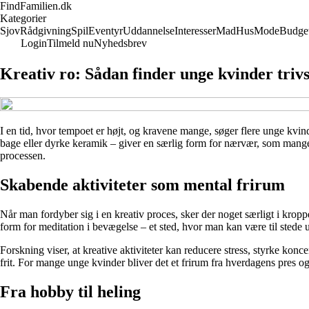
FindFamilien.dk
Kategorier
Sjov
Rådgivning
Spil
Eventyr
Uddannelse
Interesser
Mad
Hus
Mode
Budge
Login
Tilmeld nu
Nyhedsbrev
Kreativ ro: Sådan finder unge kvinder triv
I en tid, hvor tempoet er højt, og kravene mange, søger flere unge kvind
bage eller dyrke keramik – giver en særlig form for nærvær, som mange
processen.
Skabende aktiviteter som mental frirum
Når man fordyber sig i en kreativ proces, sker der noget særligt i krop
form for meditation i bevægelse – et sted, hvor man kan være til stede u
Forskning viser, at kreative aktiviteter kan reducere stress, styrke kon
frit. For mange unge kvinder bliver det et frirum fra hverdagens pres og
Fra hobby til heling